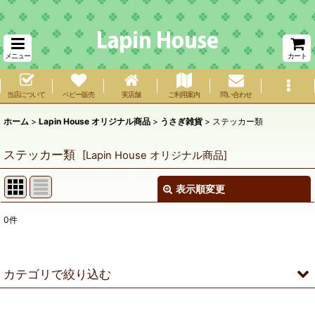
メニュー
カート
当店について
ベビー販売
実店舗
ご利用案内
問い合わせ
ホーム
>
Lapin House オリジナル商品
>
うさぎ雑貨
>
ステッカー類
ステッカー類
[
Lapin House オリジナル商品
]
表示順変更
閉じる
0
件
表示数
:
在庫あり
カテゴリで絞り込む
並び順
:
うさぎ雑貨 (全商品)