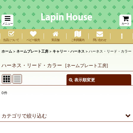
メニュー
カート
当店について
ベビー販売
実店舗
ご利用案内
問い合わせ
ホーム
>
ネームプレート工房
>
キャリー・ハーネス
>
ハーネス・リード・カラー
ハーネス・リード・カラー
[
ネームプレート工房
]
表示順変更
閉じる
0
件
表示数
:
在庫あり
カテゴリで絞り込む
並び順
:
キャリー・ハーネス (全商品)