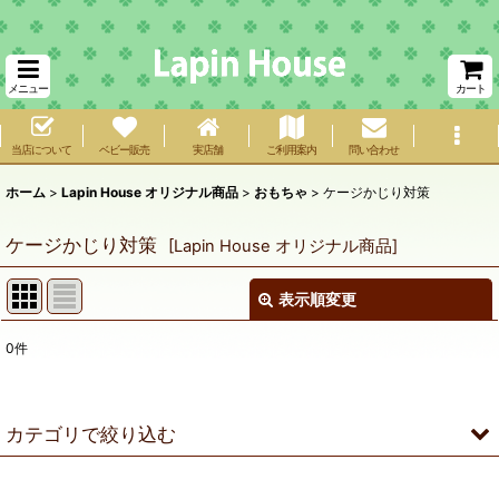
メニュー
カート
当店について
ベビー販売
実店舗
ご利用案内
問い合わせ
ホーム
>
Lapin House オリジナル商品
>
おもちゃ
>
ケージかじり対策
ケージかじり対策
[
Lapin House オリジナル商品
]
表示順変更
閉じる
0
件
表示数
:
在庫あり
カテゴリで絞り込む
並び順
:
おもちゃ (全商品)