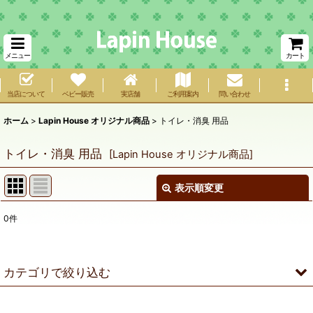
メニュー
カート
当店について
ベビー販売
実店舗
ご利用案内
問い合わせ
ホーム
>
Lapin House オリジナル商品
>
トイレ・消臭 用品
トイレ・消臭 用品
[
Lapin House オリジナル商品
]
表示順変更
閉じる
0
件
サブカテゴリ
:
表示数
:
カテゴリで絞り込む
在庫あり
トイレ・消臭 用品 (全商品)