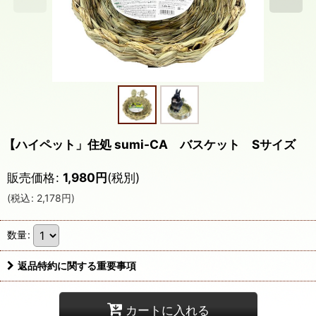
【ハイペット」住処 sumi-CA バスケット Sサイズ
販売価格
:
1,980
円
(税別)
(
税込
:
2,178
円
)
数量
:
返品特約に関する重要事項
カートに入れる