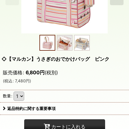
◇【マルカン】うさぎのおでかけバッグ ピンク
販売価格
:
6,800
円
(税別)
(
税込
:
7,480
円
)
数量
:
返品特約に関する重要事項
カートに入れる