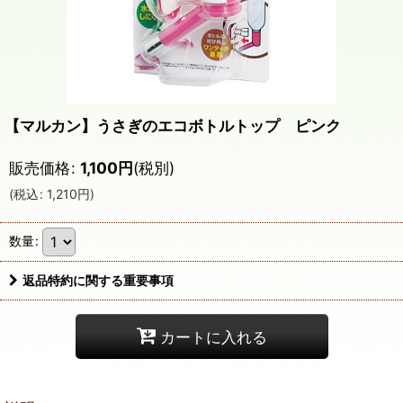
【マルカン】うさぎのエコボトルトップ ピンク
販売価格
:
1,100
円
(税別)
(
税込
:
1,210
円
)
数量
:
返品特約に関する重要事項
カートに入れる