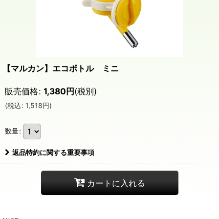
【マルカン】エコボトル ミニ
販売価格
:
1,380
円
(税別)
(
税込
:
1,518
円
)
数量
:
返品特約に関する重要事項
カートに入れる