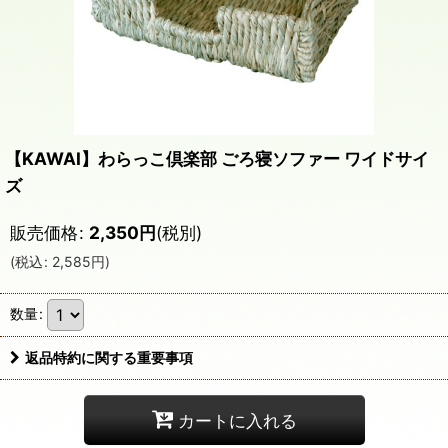
【KAWAI】わらっこ倶楽部 ごろ寝ソファー ワイドサイ
ズ
販売価格
:
2,350
円
(税別)
(
税込
:
2,585
円
)
数量
:
返品特約に関する重要事項
カートに入れる