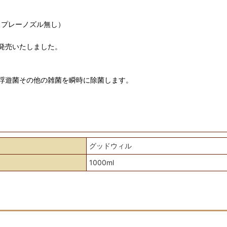
スプレーノズル無し）
発売いたしました。
浮遊菌その他の雑菌を瞬時に除菌します。
グッドウィル
1000ml