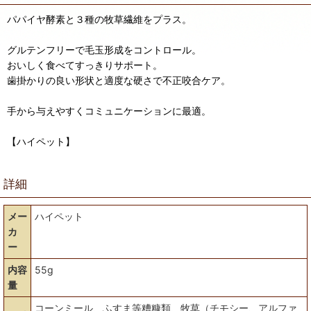
パパイヤ酵素と３種の牧草繊維をプラス。
グルテンフリーで毛玉形成をコントロール。
おいしく食べてすっきりサポート。
歯掛かりの良い形状と適度な硬さで不正咬合ケア。
手から与えやすくコミュニケーションに最適。
【ハイペット】
詳細
メー
ハイペット
カ
ー
内容
55g
量
コーンミール、ふすま等糟糠類、牧草（チモシー、アルファ