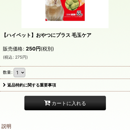
【ハイペット】おやつにプラス 毛玉ケア
販売価格
:
250
円
(税別)
(
税込
:
275
円
)
数量
:
返品特約に関する重要事項
カートに入れる
説明