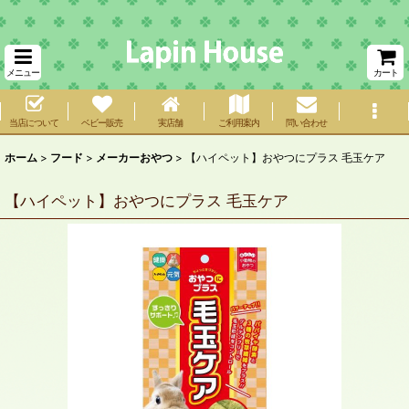
メニュー
カート
当店について
ベビー販売
実店舗
ご利用案内
問い合わせ
ホーム
>
フード
>
メーカーおやつ
>
【ハイペット】おやつにプラス 毛玉ケア
【ハイペット】おやつにプラス 毛玉ケア