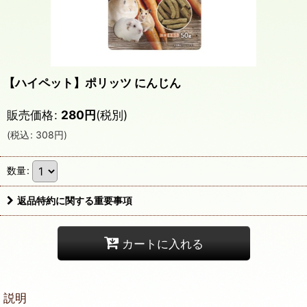
【ハイペット】ポリッツ にんじん
販売価格
:
280
円
(税別)
(
税込
:
308
円
)
数量
:
返品特約に関する重要事項
カートに入れる
説明