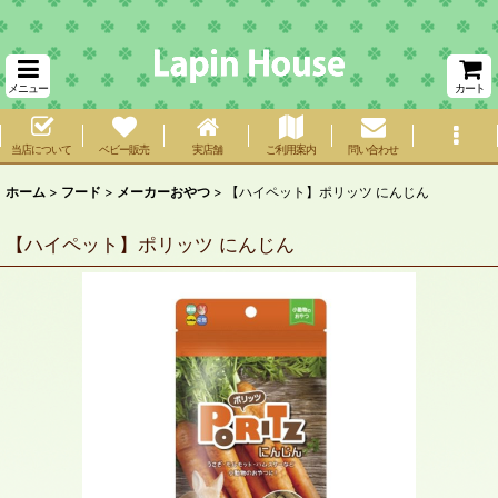
メニュー
カート
当店について
ベビー販売
実店舗
ご利用案内
問い合わせ
ホーム
>
フード
>
メーカーおやつ
>
【ハイペット】ポリッツ にんじん
【ハイペット】ポリッツ にんじん