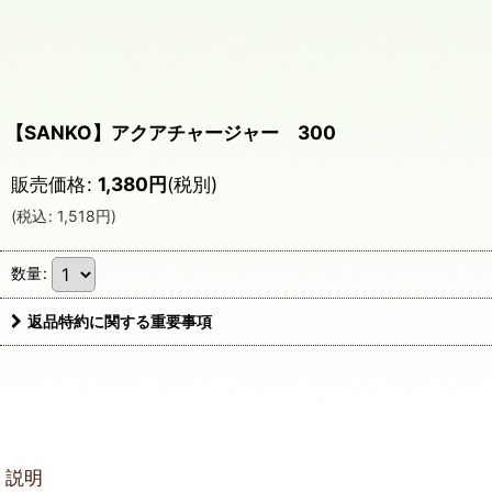
【SANKO】アクアチャージャー 300
販売価格
:
1,380
円
(税別)
(
税込
:
1,518
円
)
数量
:
返品特約に関する重要事項
説明