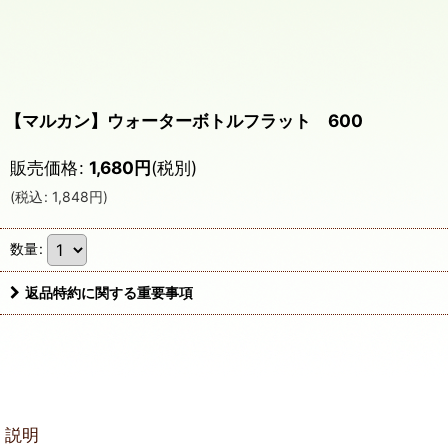
【マルカン】ウォーターボトルフラット 600
販売価格
:
1,680
円
(税別)
(
税込
:
1,848
円
)
数量
:
返品特約に関する重要事項
説明