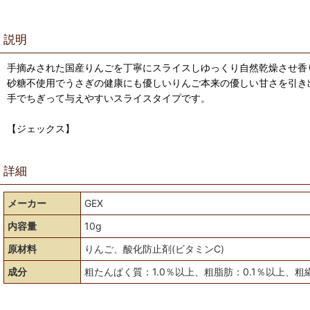
説明
手摘みされた国産りんごを丁寧にスライスしゆっくり自然乾燥させ香
砂糖不使用でうさぎの健康にも優しいりんご本来の優しい甘さを引き
手でちぎって与えやすいスライスタイプです。
【ジェックス】
詳細
メーカー
GEX
内容量
10g
原材料
りんご、酸化防止剤(ビタミンC)
成分
粗たんぱく質：1.0％以上、粗脂肪：0.1％以上、粗繊維