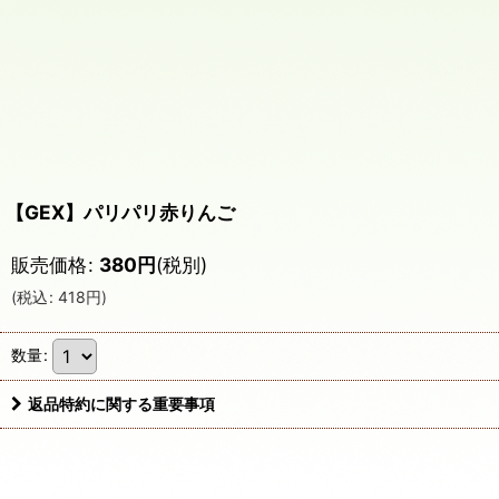
【GEX】パリパリ赤りんご
販売価格
:
380
円
(税別)
(
税込
:
418
円
)
数量
:
返品特約に関する重要事項