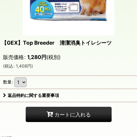
【GEX】Top Breeder 清潔消臭トイレシーツ
販売価格
:
1,280
円
(税別)
(
税込
:
1,408
円
)
数量
:
返品特約に関する重要事項
カートに入れる