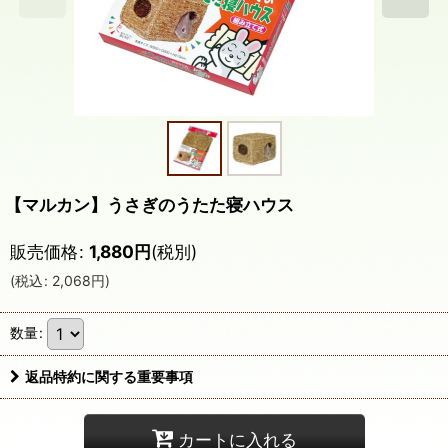
【マルカン】うさぎのうたた寝ハウス
販売価格
:
1,880
円
(税別)
(
税込
:
2,068
円
)
数量
:
返品特約に関する重要事項
カートに入れる