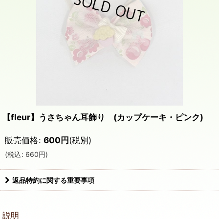
【fleur】うさちゃん耳飾り (カップケーキ・ピンク)
販売価格
:
600
円
(税別)
(
税込
:
660
円
)
返品特約に関する重要事項
説明