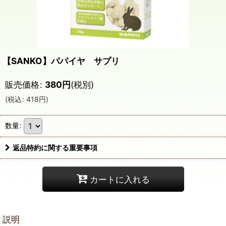
【SANKO】パパイヤ サプリ
販売価格
:
380
円
(税別)
(
税込
:
418
円
)
数量
:
返品特約に関する重要事項
カートに入れる
説明