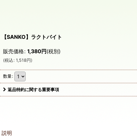
【SANKO】ラクトバイト
販売価格
:
1,380
円
(税別)
(
税込
:
1,518
円
)
数量
:
返品特約に関する重要事項
説明