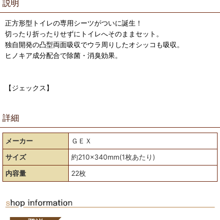
説明
正方形型トイレの専用シーツがついに誕生！
切ったり折ったりせずにトイレへそのままセット。
独自開発の凸型両面吸収でウラ周りしたオシッコも吸収。
ヒノキア成分配合で除菌・消臭効果。
【ジェックス】
詳細
メーカー
ＧＥＸ
サイズ
約210×340mm(1枚あたり)
内容量
22枚