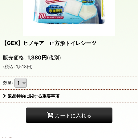
【GEX】ヒノキア 正方形トイレシーツ
販売価格
:
1,380
円
(税別)
(
税込
:
1,518
円
)
数量
:
返品特約に関する重要事項
カートに入れる