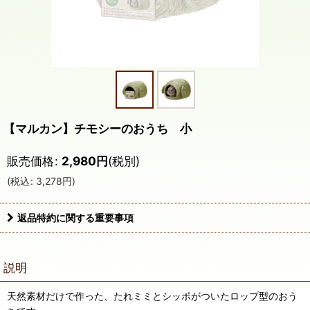
【マルカン】チモシーのおうち 小
販売価格
:
2,980
円
(税別)
(
税込
:
3,278
円
)
返品特約に関する重要事項
説明
天然素材だけで作った、たれミミとシッポがついたロップ型のおう