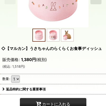
◇【マルカン】うさちゃんのらくらくお食事ディッシュ
販売価格
:
1,380
円
(税別)
(
税込
:
1,518
円
)
数量
:
返品特約に関する重要事項
カートに入れる