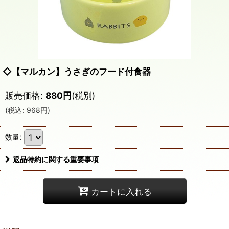
◇【マルカン】うさぎのフード付食器
販売価格
:
880
円
(税別)
(
税込
:
968
円
)
数量
:
返品特約に関する重要事項
カートに入れる