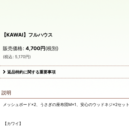
【KAWAI】フルハウス
販売価格
:
4,700
円
(税別)
(
税込
:
5,170
円
)
返品特約に関する重要事項
説明
メッシュボード×2、うさぎの座布団M×1、安心のウッドネジ×2セッ
【カワイ】