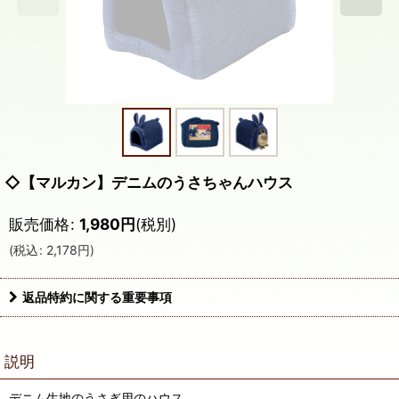
◇【マルカン】デニムのうさちゃんハウス
販売価格
:
1,980
円
(税別)
(
税込
:
2,178
円
)
返品特約に関する重要事項
説明
デニム生地のうさぎ用のハウス