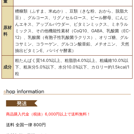
量
糟糠類（ふすま、米ぬか）、豆類（きな粉、おから、脱脂大
豆）、グルコース、リグノセルロース、ビール酵母、にんじ
んエキス、アップルパウダー、ビタミンミックス、ミネラル
原材
ミックス、その他機能性素材（CoQ10、GABA、乳酸菌（EC-
料
12）、乳酸菌（有胞子性乳酸菌ラクリス）、オリゴ糖、グル
コサミン、コラーゲン、グルコン酸亜鉛、メチオニン、 天然
抽出ビタミンE、パパイヤ酵素）
粗たんぱく質14.0%以上、粗脂肪4.0%以上、粗繊維10.0%以
成分
下、粗灰分5.0%以下、水分10.0%以下、カロリー約1.5kcal/1
粒
商品購入代金（税抜）6,000円以上で送料無料！
送料 全国一律 800円