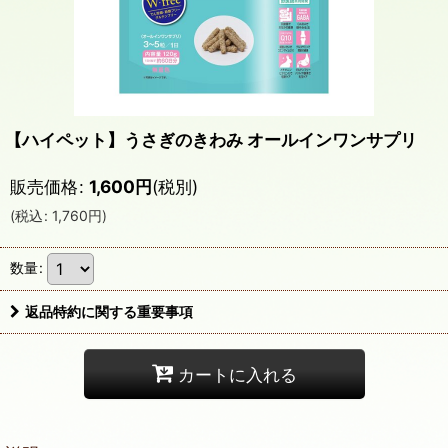
【ハイペット】うさぎのきわみ オールインワンサプリ
販売価格
:
1,600
円
(税別)
(
税込
:
1,760
円
)
数量
:
返品特約に関する重要事項
カートに入れる