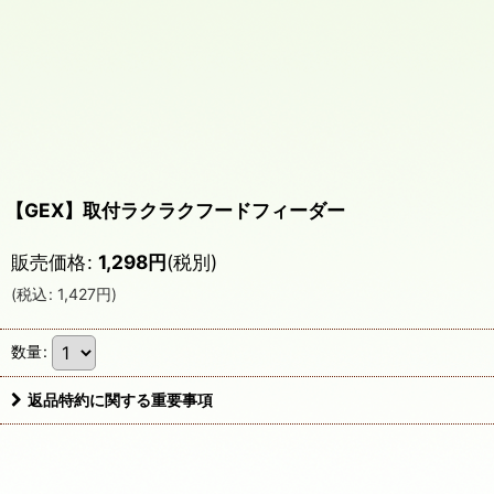
【GEX】取付ラクラクフードフィーダー
販売価格
:
1,298
円
(税別)
(
税込
:
1,427
円
)
数量
:
返品特約に関する重要事項