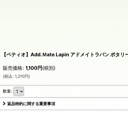
【ペティオ】Add.Ｍate Lapin アドメイトラパン ポタ
販売価格
:
1,100
円
(税別)
(
税込
:
1,210
円
)
数量
:
返品特約に関する重要事項