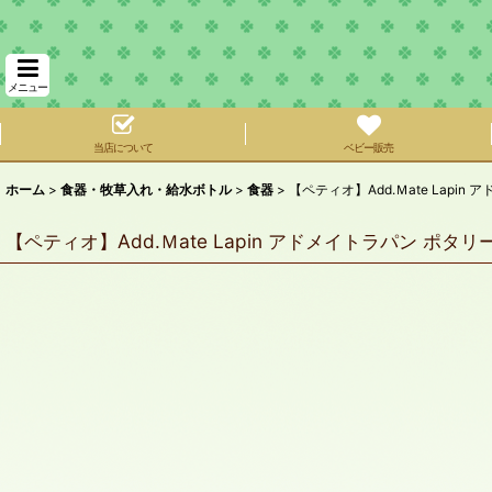
メニュー
当店について
ベビー販売
ホーム
>
食器・牧草入れ・給水ボトル
>
食器
>
【ペティオ】Add.Ｍate Lapi
【ペティオ】Add.Ｍate Lapin アドメイトラパン ポタ