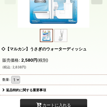
◇【マルカン】うさぎのウォーターディッシュ
販売価格
:
2,580
円
(税別)
(
税込
:
2,838
円
)
数量
:
返品特約に関する重要事項
カートに入れる