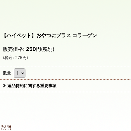
【ハイペット】おやつにプラス コラーゲン
販売価格
:
250
円
(税別)
(
税込
:
275
円
)
数量
:
返品特約に関する重要事項
説明