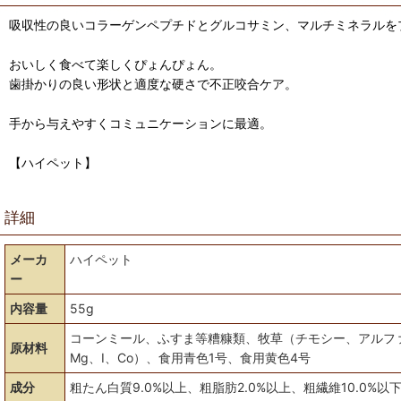
吸収性の良いコラーゲンペプチドとグルコサミン、マルチミネラルを
おいしく食べて楽しくぴょんぴょん。
歯掛かりの良い形状と適度な硬さで不正咬合ケア。
手から与えやすくコミュニケーションに最適。
【ハイペット】
詳細
メーカ
ハイペット
ー
内容量
55g
コーンミール、ふすま等糟糠類、牧草（チモシー、アルファ
原材料
Mg、I、Co）、食用青色1号、食用黄色4号
成分
粗たん白質9.0%以上、粗脂肪2.0%以上、粗繊維10.0%以下、