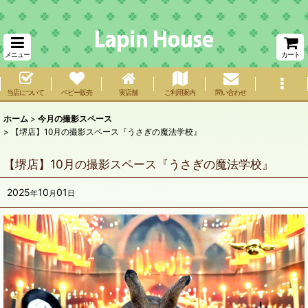
メニュー
カート
当店について
ベビー販売
実店舗
ご利用案内
問い合わせ
ホーム
>
今月の撮影スペース
>
【堺店】10月の撮影スペース『うさぎの魔法学校』
【堺店】10月の撮影スペース『うさぎの魔法学校』
2025
10
01
年
月
日