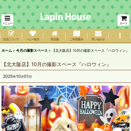
メニュー
カート
当店について
ベビー販売
実店舗
ご利用案内
問い合わせ
ホーム
>
今月の撮影スペース
>
【北大阪店】10月の撮影スペース『ハロウィン』
【北大阪店】10月の撮影スペース『ハロウィン』
2025
10
01
年
月
日