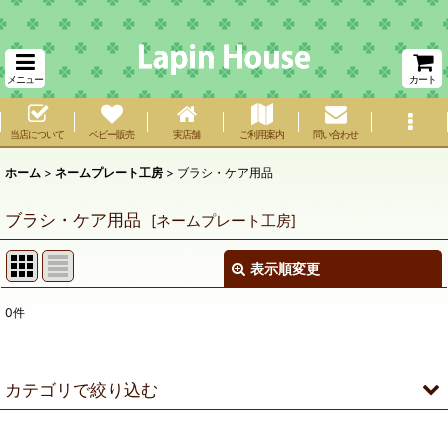
メニュー
カート
当店について
ベビー販売
実店舗
ご利用案内
問い合わせ
ホーム
>
ネームプレート工房
>
ブラシ・ケア用品
ブラシ・ケア用品
[
ネームプレート工房
]
表示順変更
閉じる
0
件
サブカテゴリ
:
表示数
:
カテゴリで絞り込む
在庫あり
ブラシ・ケア用品 (全商品)