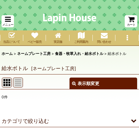
メニュー
カート
当店について
ベビー販売
実店舗
ご利用案内
問い合わせ
ホーム
>
ネームプレート工房
>
食器・牧草入れ・給水ボトル
>
給水ボトル
給水ボトル
[
ネームプレート工房
]
表示順変更
閉じる
0
件
表示数
:
在庫あり
カテゴリで絞り込む
並び順
:
食器・牧草入れ・給水ボトル (全商品)