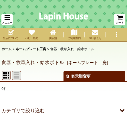
メニュー
カート
当店について
ベビー販売
実店舗
ご利用案内
問い合わせ
ホーム
>
ネームプレート工房
>
食器・牧草入れ・給水ボトル
食器・牧草入れ・給水ボトル
[
ネームプレート工房
]
表示順変更
閉じる
0
件
サブカテゴリ
:
表示数
:
カテゴリで絞り込む
在庫あり
食器・牧草入れ・給水ボトル (全商品)