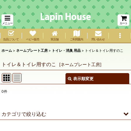
メニュー
カート
当店について
ベビー販売
実店舗
ご利用案内
問い合わせ
ホーム
>
ネームプレート工房
>
トイレ・消臭 用品
>
トイレ＆トイレ用すのこ
トイレ＆トイレ用すのこ
[
ネームプレート工房
]
表示順変更
閉じる
0
件
表示数
:
在庫あり
カテゴリで絞り込む
並び順
:
トイレ・消臭 用品 (全商品)