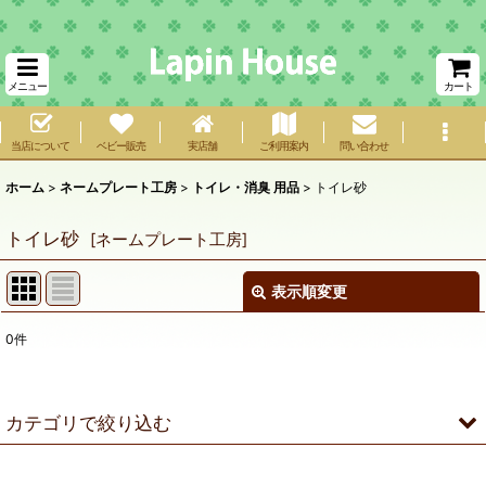
メニュー
カート
当店について
ベビー販売
実店舗
ご利用案内
問い合わせ
ホーム
>
ネームプレート工房
>
トイレ・消臭 用品
>
トイレ砂
トイレ砂
[
ネームプレート工房
]
表示順変更
閉じる
0
件
表示数
:
在庫あり
カテゴリで絞り込む
並び順
:
トイレ・消臭 用品 (全商品)