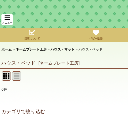
メニュー
当店について
ベビー販売
ホーム
>
ネームプレート工房
>
ハウス・マット
>
ハウス・ベッド
ハウス・ベッド
[
ネームプレート工房
]
0
件
表示数
:
在庫あり
カテゴリで絞り込む
並び順
:
ハウス・マット (全商品)