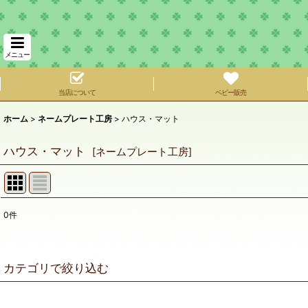
メニュー
当店について
ベビー販売
ホーム
>
ネームプレート工房
>
ハウス・マット
ハウス・マット
[
ネームプレート工房
]
0
件
サブカテゴリ
:
表示数
:
カテゴリで絞り込む
在庫あり
ハウス・マット (全商品)