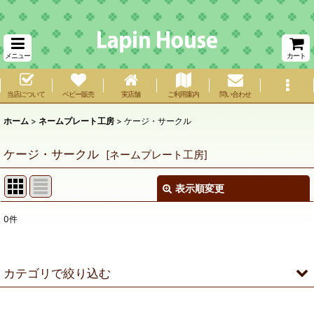
メニュー
カート
当店について
ベビー販売
実店舗
ご利用案内
問い合わせ
ホーム
>
ネームプレート工房
>
ケージ・サークル
ケージ・サークル
[
ネームプレート工房
]
表示順変更
閉じる
0
件
サブカテゴリ
:
表示数
:
カテゴリで絞り込む
在庫あり
ケージ・サークル (全商品)