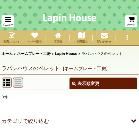
メニュー
カート
当店について
ベビー販売
実店舗
ご利用案内
問い合わせ
ホーム
>
ネームプレート工房
>
Lapin House
>
ラパンハウスのペレット
ラパンハウスのペレット
[
ネームプレート工房
]
表示順変更
閉じる
0
件
表示数
:
在庫あり
カテゴリで絞り込む
並び順
:
Lapin House (全商品)