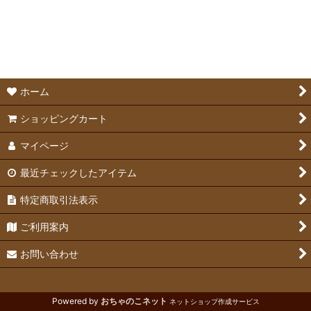
絞り込む
ラパンハウスのペレット
牧草
オリジナル牧草クッキー
ホーム
らびっとちょいす 乾燥おやつ
ショッピングカート
マイページ
丹波ファーム 野草おやつ
最近チェックしたアイテム
オリジナルグッズ
特定商取引法表示
飼育スターターセット
ご利用案内
お問い合わせ
Powered by
おちゃのこネット
ネットショップ作成サービス