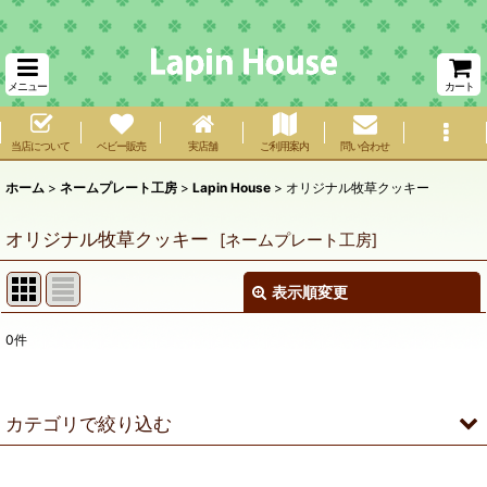
メニュー
カート
当店について
ベビー販売
実店舗
ご利用案内
問い合わせ
ホーム
>
ネームプレート工房
>
Lapin House
>
オリジナル牧草クッキー
オリジナル牧草クッキー
[
ネームプレート工房
]
表示順変更
閉じる
0
件
表示数
:
在庫あり
カテゴリで絞り込む
並び順
:
Lapin House (全商品)