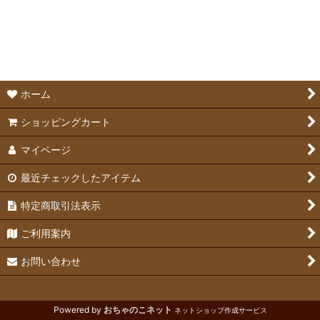
絞り込む
ラパンハウスのペレット
牧草
オリジナル牧草クッキー
ホーム
らびっとちょいす 乾燥おやつ
ショッピングカート
マイページ
丹波ファーム 野草おやつ
最近チェックしたアイテム
オリジナルグッズ
特定商取引法表示
飼育スターターセット
ご利用案内
お問い合わせ
Powered by
おちゃのこネット
ネットショップ作成サービス