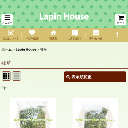
メニュー
カート
当店について
ベビー販売
実店舗
ご利用案内
問い合わせ
ホーム
>
Lapin House
>
牧草
牧草
表示順変更
閉じる
9
件
表示数
:
在庫あり
並び順
: