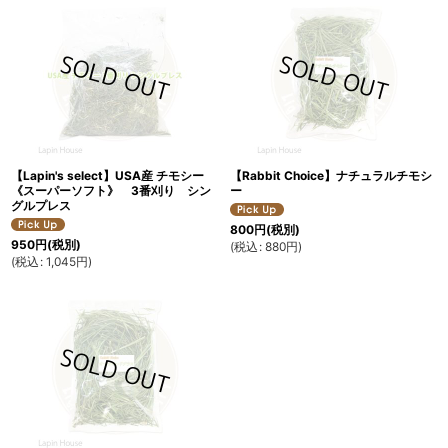
【Lapin's select】USA産 チモシー
【Rabbit Choice】ナチュラルチモシ
《スーパーソフト》 3番刈り シン
ー
グルプレス
800
円
(税別)
950
円
(税別)
(
税込
:
880
円
)
(
税込
:
1,045
円
)