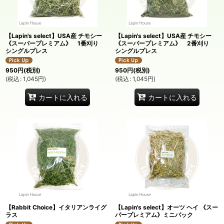
絞り込む
【Lapin's select】USA産 チモシー
【Lapin's select】USA産 チモシー
《スーパープレミアム》 1番刈り
《スーパープレミアム》 2番刈り
シングルプレス
シングルプレス
950
円
(税別)
950
円
(税別)
(
税込
:
1,045
円
)
(
税込
:
1,045
円
)
カートに入れる
カートに入れる
【Rabbit Choice】イタリアンライグ
【Lapin's select】オーツ ヘイ 《スー
ラス
パープレミアム》ミニパック