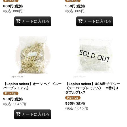
800
円
(税別)
550
円
(税別)
(
税込
:
880
円
)
(
税込
:
605
円
)
カートに入れる
カートに入れる
【Lapin's select】オーツ ヘイ 《スー
【Lapin's select】USA産 チモシー
パープレミアム》
《スーパープレミアム》 2番刈り
ダブルプレス
950
円
(税別)
950
円
(税別)
(
税込
:
1,045
円
)
(
税込
:
1,045
円
)
カートに入れる