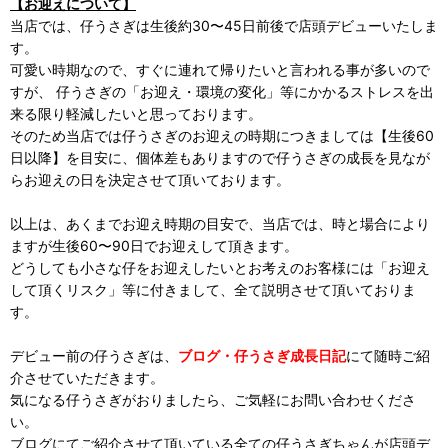
【お迎えについて】
当店では、仔うさぎは生後約30〜45日前後で店頭デビューいたしま
す。
可愛い時期なので、すぐに連れて帰りたいと言われる事が多いので
すが、 仔うさぎの「お迎え・環境の変化」等にかかるストレスを出
来る限り軽減したいと思っております。
そのため当店では仔うさぎのお迎えの時期につきましては【生後60
日以降】を目安に、個体差もありますので仔うさぎの成長を見なが
らお迎えの日を決定させて頂いております。
以上は、あくまでお迎え時期の目安で、当店では、時と場合により
ますが生後60〜90日でお迎えして頂きます。
どうしても小さな仔をお迎えしたいとお考えのお客様には「お迎え
して頂くリスク」等に付きまして、全て説明させて頂いておりま
す。
デビュー前の仔うさぎは、
ブログ・仔うさぎ成長日記
にて随時ご紹
介させていただきます。
気になる仔うさぎがおりましたら、ご気軽にお問い合わせくださ
い。
ブログにてご紹介させて頂いている全ての仔うさぎちゃんが店頭デ