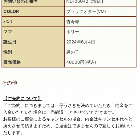
お問い合わせ番号
ND-06042【堺店】
COLOR
ブラックオター(VM)
パパ
杏寿郎
ママ
ホリー
誕生日
2024年6月4日
性別
男の子
販売価格
40000円(税込)
その他
【ご売約について】
「ご売約」につきましては、仔うさぎを決めていただき、内金をご
入金いただいた場合に「売約済」 とさせていただきます。
お客様のご都合によるキャンセルの場合、内金はキャンセル代へと
換えさせて頂きますため、ご返金はできませんので宜しくお願いい
たします。