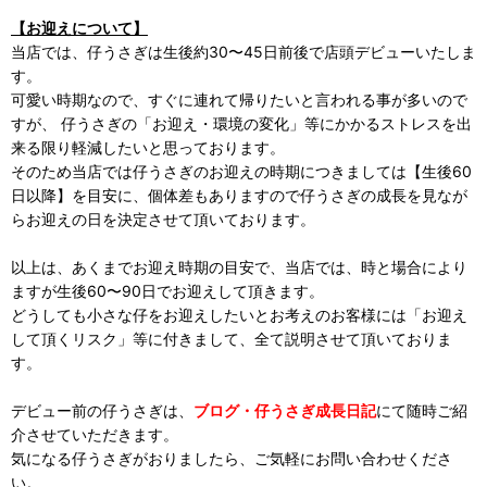
【お迎えについて】
当店では、仔うさぎは生後約30〜45日前後で店頭デビューいたしま
す。
可愛い時期なので、すぐに連れて帰りたいと言われる事が多いので
すが、 仔うさぎの「お迎え・環境の変化」等にかかるストレスを出
来る限り軽減したいと思っております。
そのため当店では仔うさぎのお迎えの時期につきましては【生後60
日以降】を目安に、個体差もありますので仔うさぎの成長を見なが
らお迎えの日を決定させて頂いております。
以上は、あくまでお迎え時期の目安で、当店では、時と場合により
ますが生後60〜90日でお迎えして頂きます。
どうしても小さな仔をお迎えしたいとお考えのお客様には「お迎え
して頂くリスク」等に付きまして、全て説明させて頂いておりま
す。
デビュー前の仔うさぎは、
ブログ・仔うさぎ成長日記
にて随時ご紹
介させていただきます。
気になる仔うさぎがおりましたら、ご気軽にお問い合わせくださ
い。