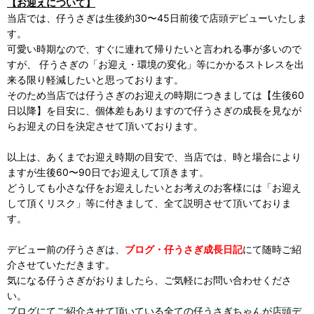
【お迎えについて】
当店では、仔うさぎは生後約30〜45日前後で店頭デビューいたしま
す。
可愛い時期なので、すぐに連れて帰りたいと言われる事が多いので
すが、 仔うさぎの「お迎え・環境の変化」等にかかるストレスを出
来る限り軽減したいと思っております。
そのため当店では仔うさぎのお迎えの時期につきましては【生後60
日以降】を目安に、個体差もありますので仔うさぎの成長を見なが
らお迎えの日を決定させて頂いております。
以上は、あくまでお迎え時期の目安で、当店では、時と場合により
ますが生後60〜90日でお迎えして頂きます。
どうしても小さな仔をお迎えしたいとお考えのお客様には「お迎え
して頂くリスク」等に付きまして、全て説明させて頂いておりま
す。
デビュー前の仔うさぎは、
ブログ・仔うさぎ成長日記
にて随時ご紹
介させていただきます。
気になる仔うさぎがおりましたら、ご気軽にお問い合わせくださ
い。
ブログにてご紹介させて頂いている全ての仔うさぎちゃんが店頭デ