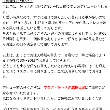
【お迎えについて】
当店では、仔うさぎは生後約30〜45日前後で店頭デビューいたしま
す。
可愛い時期なので、すぐに連れて帰りたいと言われる事が多いので
すが、 仔うさぎの「お迎え・環境の変化」等にかかるストレスを出
来る限り軽減したいと思っております。
そのため当店では仔うさぎのお迎えの時期につきましては【生後60
日以降】を目安に、個体差もありますので仔うさぎの成長を見なが
らお迎えの日を決定させて頂いております。
以上は、あくまでお迎え時期の目安で、当店では、時と場合により
ますが生後60〜90日でお迎えして頂きます。
どうしても小さな仔をお迎えしたいとお考えのお客様には「お迎え
して頂くリスク」等に付きまして、全て説明させて頂いておりま
す。
デビュー前の仔うさぎは、
ブログ・仔うさぎ成長日記
にて随時ご紹
介させていただきます。
気になる仔うさぎがおりましたら、ご気軽にお問い合わせくださ
い。
ブログにてご紹介させて頂いている全ての仔うさぎちゃんが店頭デ