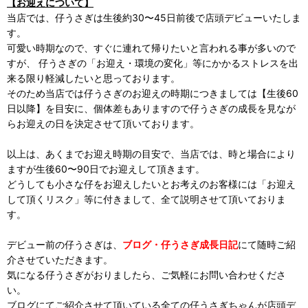
【お迎えについて】
当店では、仔うさぎは生後約30〜45日前後で店頭デビューいたしま
す。
可愛い時期なので、すぐに連れて帰りたいと言われる事が多いので
すが、 仔うさぎの「お迎え・環境の変化」等にかかるストレスを出
来る限り軽減したいと思っております。
そのため当店では仔うさぎのお迎えの時期につきましては【生後60
日以降】を目安に、個体差もありますので仔うさぎの成長を見なが
らお迎えの日を決定させて頂いております。
以上は、あくまでお迎え時期の目安で、当店では、時と場合により
ますが生後60〜90日でお迎えして頂きます。
どうしても小さな仔をお迎えしたいとお考えのお客様には「お迎え
して頂くリスク」等に付きまして、全て説明させて頂いておりま
す。
デビュー前の仔うさぎは、
ブログ・仔うさぎ成長日記
にて随時ご紹
介させていただきます。
気になる仔うさぎがおりましたら、ご気軽にお問い合わせくださ
い。
ブログにてご紹介させて頂いている全ての仔うさぎちゃんが店頭デ