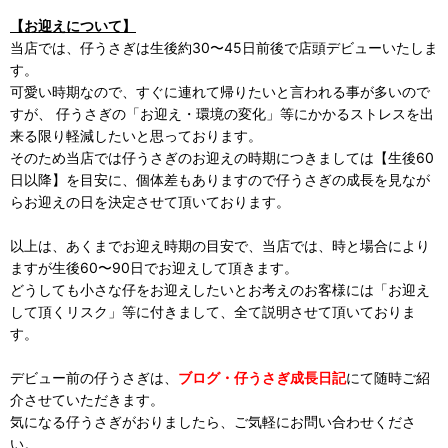
【お迎えについて】
当店では、仔うさぎは生後約30〜45日前後で店頭デビューいたしま
す。
可愛い時期なので、すぐに連れて帰りたいと言われる事が多いので
すが、 仔うさぎの「お迎え・環境の変化」等にかかるストレスを出
来る限り軽減したいと思っております。
そのため当店では仔うさぎのお迎えの時期につきましては【生後60
日以降】を目安に、個体差もありますので仔うさぎの成長を見なが
らお迎えの日を決定させて頂いております。
以上は、あくまでお迎え時期の目安で、当店では、時と場合により
ますが生後60〜90日でお迎えして頂きます。
どうしても小さな仔をお迎えしたいとお考えのお客様には「お迎え
して頂くリスク」等に付きまして、全て説明させて頂いておりま
す。
デビュー前の仔うさぎは、
ブログ・仔うさぎ成長日記
にて随時ご紹
介させていただきます。
気になる仔うさぎがおりましたら、ご気軽にお問い合わせくださ
い。