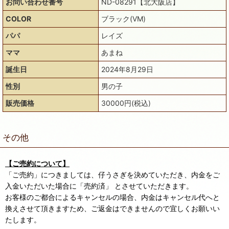
お問い合わせ番号
ND-08291【北大阪店】
COLOR
ブラック(VM)
パパ
レイズ
ママ
あまね
誕生日
2024年8月29日
性別
男の子
販売価格
30000円(税込)
その他
【ご売約について】
「ご売約」につきましては、仔うさぎを決めていただき、内金をご
入金いただいた場合に「売約済」 とさせていただきます。
お客様のご都合によるキャンセルの場合、内金はキャンセル代へと
換えさせて頂きますため、ご返金はできませんので宜しくお願いい
たします。